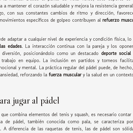
a a mantener el corazón saludable y mejora la resistencia general
go, con sus constantes cambios de ritmo y dirección, favorec
 movimientos específicos de golpeo contribuyen al
refuerzo muscu
e adaptar a cualquier nivel de experiencia y condición física, lo
las edades
. La interacción continua con la pareja y los opone
diversión, posicionándolo como un destacado
deporte social
 trabajo en equipo. La inclusión en partidos y torneos facilit
mocional y mental. La práctica regular del pádel puede, de hecho,
 ansiedad, reforzando la
fuerza muscular
y la salud en un context
ra jugar al pádel
e que combina elementos del tenis y squash, es necesario contar
ta de pádel, también conocida como pala, se caracteriza po
 A diferencia de las raquetas de tenis, las de pádel son sólid