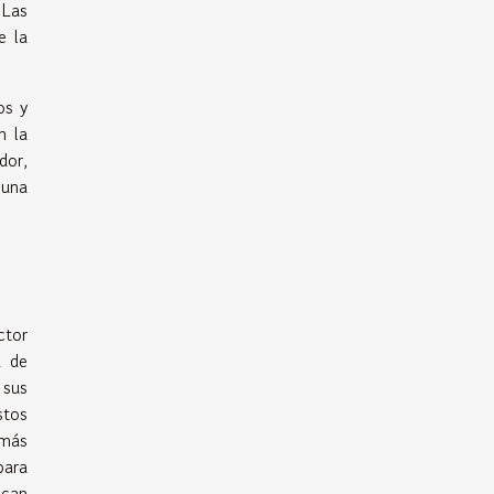
 Las
e la
os y
n la
dor,
 una
ctor
a de
 sus
stos
 más
para
zcan