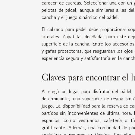
carecen de cuerdas. Seleccionar una con un 
pelotas de pádel, aunque similares a las de
cancha y el juego dinámico del pádel.
El calzado para pádel debe proporcionar sop
laterales. Zapatillas diseñadas para este d
superficie de la cancha. Entre los accesori
y gafas protectoras, que resguardan los ojo
experiencia segura y satisfactoria en la canc
Claves para encontrar el lu
Al elegir un lugar para disfrutar del páde
determinante; una superficie de resina sint
juego. La disponibilidad para la reserva de c
partidos sin inconvenientes de última hora.
espacios, como vestuarios, cafetería o t
gratificante. Además, una comunidad de pád
socializar y mejorar su técnica. Por ello