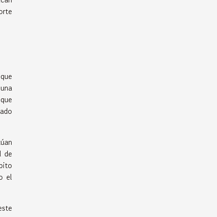
orte
 que
 una
 que
mado
túan
d de
bito
o el
este