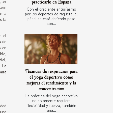
, se
practicarlo en España
raen
Con el creciente entusiasmo
as a
por los deportes de raqueta, el
pádel se está abriendo paso
s la
con...
s el
s de
o en
ble,
ial,
. La
Técnicas de respiración para
para
el yoga deportivo cómo
mejorar el rendimiento y la
concentración
La práctica del yoga deportivo
no solamente requiere
flexibilidad y fuerza, también
idad
una...
 una