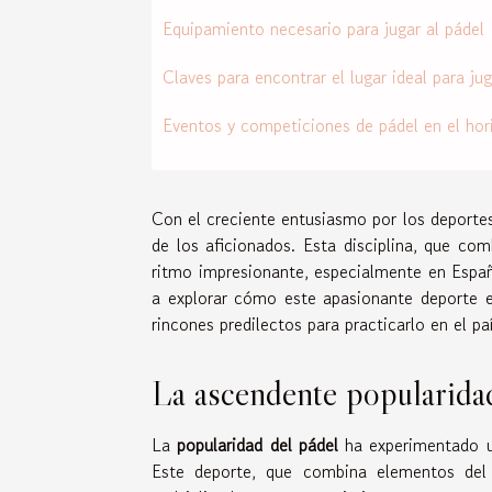
Equipamiento necesario para jugar al pádel
Claves para encontrar el lugar ideal para jug
Eventos y competiciones de pádel en el hor
Con el creciente entusiasmo por los deportes
de los aficionados. Esta disciplina, que co
ritmo impresionante, especialmente en Españ
a explorar cómo este apasionante deporte e
rincones predilectos para practicarlo en el paí
La ascendente popularida
La
popularidad del pádel
ha experimentado u
Este deporte, que combina elementos del