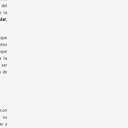
 del
e la
lar
,
 que
ntes
que
a la
 ser
o de
 con
r su
as y