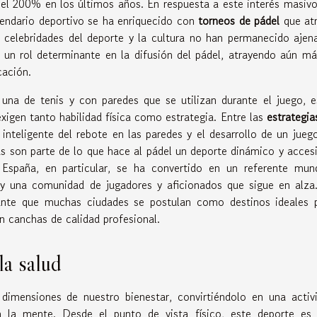
 el 200% en los últimos años. En respuesta a este interés masivo
lendario deportivo se ha enriquecido con
torneos de pádel
que at
 celebridades del deporte y la cultura no han permanecido ajen
 un rol determinante en la difusión del pádel, atrayendo aún má
cación.
na de tenis y con paredes que se utilizan durante el juego, e
xigen tanto habilidad física como estrategia. Entre las
estrategia
nteligente del rebote en las paredes y el desarrollo de un jueg
as son parte de lo que hace al pádel un deporte dinámico y accesi
 España, en particular, se ha convertido en un referente mund
 y una comunidad de jugadores y aficionados que sigue en alza
ante que muchas ciudades se postulan como destinos ideales 
n canchas de calidad profesional.
la salud
dimensiones de nuestro bienestar, convirtiéndolo en una activ
 la mente. Desde el punto de vista físico, este deporte es