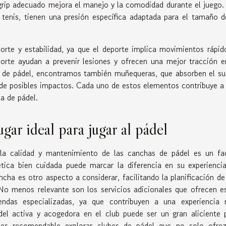
grip adecuado mejora el manejo y la comodidad durante el juego.
l tenis, tienen una presión específica adaptada para el tamaño d
orte y estabilidad, ya que el deporte implica movimientos rápid
eporte ayudan a prevenir lesiones y ofrecen una mejor tracción e
os de pádel, encontramos también muñequeras, que absorben el su
s de posibles impactos. Cada uno de estos elementos contribuye a
ha de pádel.
gar ideal para jugar al pádel
l, la calidad y mantenimiento de las canchas de pádel es un fa
ética bien cuidada puede marcar la diferencia en su experienci
ancha es otro aspecto a considerar, facilitando la planificación de
 No menos relevante son los servicios adicionales que ofrecen e
iendas especializadas, ya que contribuyen a una experiencia
el activa y acogedora en el club puede ser un gran aliciente 
, es recomendable explorar clubes de pádel que no solo ofre