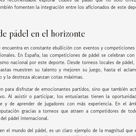
ambién fomenten la integración entre los aficionados de este dep
e pádel en el horizonte
se encuentra en constante ebullición con eventos y competiciones
sionales. En España, las competiciones de pádel se celebran con
iasmo nacional por este deporte. Desde torneos locales de pádel,
iastas muestren su talento y mejoren su juego, hasta el acla
to y la destreza alcanzan cotas máximas.
ven para disfrutar de emocionantes partidos, sino que también ac
o. Al asistir o participar, los entusiastas tienen la oportunida
te y de aprender de jugadores con más experiencia. En el ám
reputación gracias a torneos que atraen a competidores de tod
el pádel internacional.
 en el mundo del pádel, es un claro ejemplo de la magnitud que 