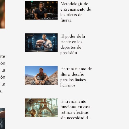
Metodología de
entrenamiento de
los atletas de
fuerza
El poder de la
mente en los
deportes de
precisión
nte
ión
Entrenamiento de
 la
altura: desafío
ión
para los límites
 la
humanos
...
Entrenamiento
funcional en casa
rutinas efectivas
sin necesidad de
equipamiento