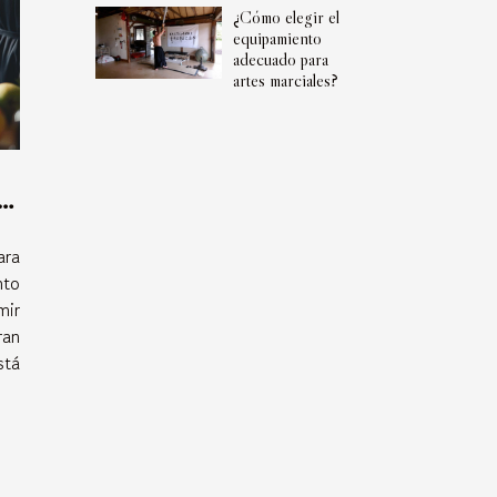
¿Cómo elegir el
equipamiento
adecuado para
artes marciales?
la
ara
nto
mir
ran
stá