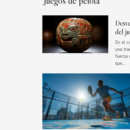
Juegos de pelota
Desve
del j
Meso
En el 
una tra
fuerza 
que...