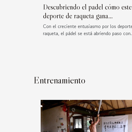
Descubriendo el padel cómo este
deporte de raqueta gana
popularidad y cuáles son los mej
Con el creciente entusiasmo por los deport
lugares para practicarlo en Espa
raqueta, el pádel se está abriendo paso con.
Entrenamiento