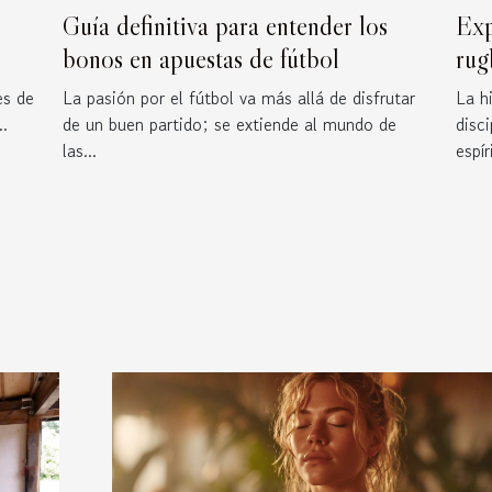
Guía definitiva para entender los
Exp
bonos en apuestas de fútbol
rug
ores
es de
La pasión por el fútbol va más allá de disfrutar
La h
ña
..
de un buen partido; se extiende al mundo de
disc
las...
espír