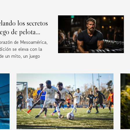
lando los secretos
uego de pelota
americano
corazón de Mesoamérica,
dición se eleva con la
de un mito, un juego