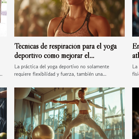
Técnicas de respiración para el yoga
En
deportivo cómo mejorar el
at
rendimiento y la concentración
La práctica del yoga deportivo no solamente
La 
..
requiere flexibilidad y fuerza, también una...
fís