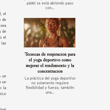
pádel se está abriendo paso
con...
, el
o de
 sea
s de
o el
 las
Técnicas de respiración para
el yoga deportivo cómo
mejorar el rendimiento y la
concentración
n un
La práctica del yoga deportivo
n un
no solamente requiere
flexibilidad y fuerza, también
o la
una...
mico
inar