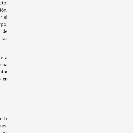
eto.
ión.
r el
rpo,
n de
 las
re a
 una
ntar
o en
edir
ras.
 los