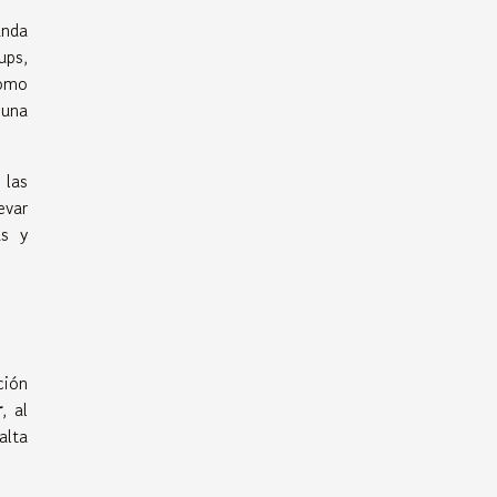
anda
ups,
como
 una
 las
evar
as y
ción
r
, al
alta