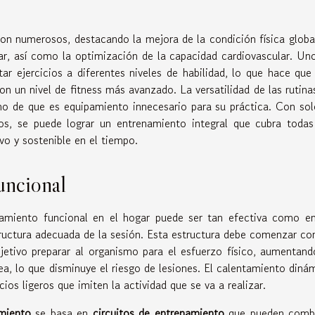
on numerosos, destacando la mejora de la condición física global
lar, así como la optimización de la capacidad cardiovascular. Un
ar ejercicios a diferentes niveles de habilidad, lo que hace que
con un nivel de fitness más avanzado. La versatilidad de las rutina
cho de que es equipamiento innecesario para su práctica. Con sol
dos, se puede lograr un entrenamiento integral que cubra todas
vo y sostenible en el tiempo.
uncional
amiento funcional en el hogar puede ser tan efectiva como e
tructura adecuada de la sesión. Esta estructura debe comenzar co
etivo preparar al organismo para el esfuerzo físico, aumentand
ea, lo que disminuye el riesgo de lesiones. El calentamiento diná
cios ligeros que imiten la actividad que se va a realizar.
amiento
se basa en
circuitos de entrenamiento
que pueden comb