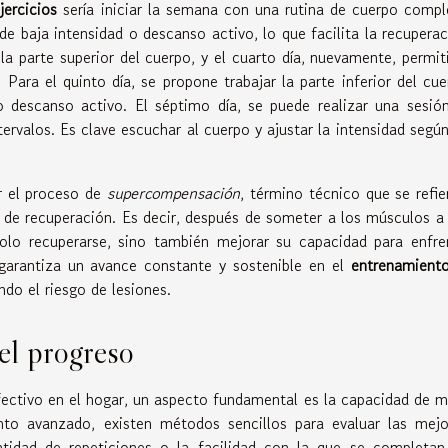
jercicios
sería iniciar la semana con una rutina de cuerpo compl
 de baja intensidad o descanso activo, lo que facilita la recuperac
la parte superior del cuerpo, y el cuarto día, nuevamente, permiti
Para el quinto día, se propone trabajar la parte inferior del cue
 descanso activo. El séptimo día, se puede realizar una sesió
tervalos. Es clave escuchar al cuerpo y ajustar la intensidad según
r el proceso de
supercompensación
, término técnico que se refie
e de recuperación. Es decir, después de someter a los músculos a
olo recuperarse, sino también mejorar su capacidad para enfre
garantiza un avance constante y sostenible en el
entrenamient
do el riesgo de lesiones.
el progreso
fectivo en el hogar, un aspecto fundamental es la capacidad de m
to avanzado, existen métodos sencillos para evaluar las mejo
ntidad de repeticiones o la facilidad con la que se completan