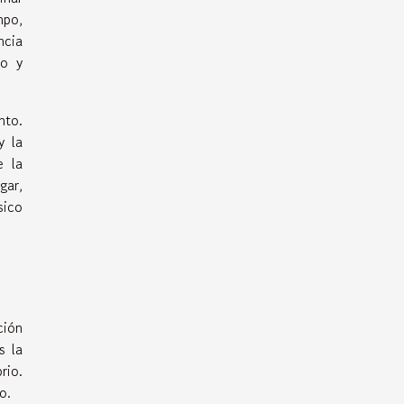
mpo,
ncia
to y
nto.
y la
e la
gar,
sico
ción
s la
rio.
o.