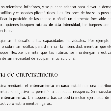
 los miembros inferiores, y se pueden adaptar para elevar la dem
adillas y estocadas pliométricas. Las flexiones de brazo, o push-
dificar la posición de las manos o añadir un elemento inestable 
 Para quienes busquen
rutinas de alta intensidad
, los burpees son
on fuerza.
justar el desafío a las capacidades individuales. Por ejemplo,
 o sobre las rodillas para disminuir la intensidad, mientras que el
foque flexible permite que las rutinas se mantengan efectiv
nte sin necesidad de equipamiento adicional.
na de entrenamiento
ísica mediante el
entrenamiento en casa
, establecer una distribu
tal. El objetivo es permitir la adecuada
recuperación muscula
 entrenamiento
. Un esquema básico podría incluir ejercicios de 
ctivo o estiramientos ligeros.