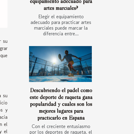
equipamiento adecuado para
artes marciales?
Elegir el equipamiento
adecuado para practicar artes
marciales puede marcar la
diferencia entre...
r su
grar
 que
Descubriendo el padel cómo
a su
este deporte de raqueta gana
icio
popularidad y cuáles son los
os y
mejores lugares para
acia
practicarlo en España
n el
Con el creciente entusiasmo
y el
por los deportes de raqueta, el